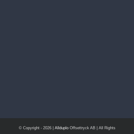
© Copyright -
2026 |
Allduplo
Offsettryck AB | All Rights