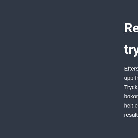
Re
tr
Efter
upp f
Tryck
bokom
helt 
result