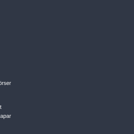
örser
t
skapar