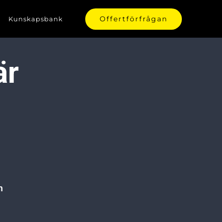
Offertförfrågan
Kunskapsbank
är
h