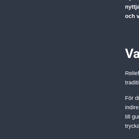
nyttj
och v
Va
Relie
tradit
För d
indire
till 
trycka