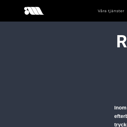
Våra tjänster
R
Inom 
efter
tryck