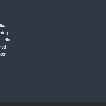
ilka
tning
l ditt
 Med
aker