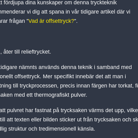
tt fördjupa dina kunskaper om denna tryckteknik
menderar vi dig att spana in vår tidigare artikel där vi
rar frågan ”
Vad är offsettryck?
”.
 åter till relieftrycket.
idigare nämnts används denna teknik i samband med
ionellt offsettryck. Mer specifikt innebär det att man i
tning till tryckprocessen, precis innan färgen har torkat, f
saken med ett thermografiskt pulver.
 att pulvret har fastnat på trycksaken värms det upp, vilke
till att texten eller bilden sticker ut från trycksaken och 
dlig struktur och tredimensionell känsla.