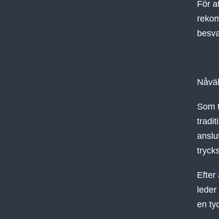
För a
rekom
besva
Nåväl,
Som t
tradit
anslu
tryck
Efter
leder 
en ty