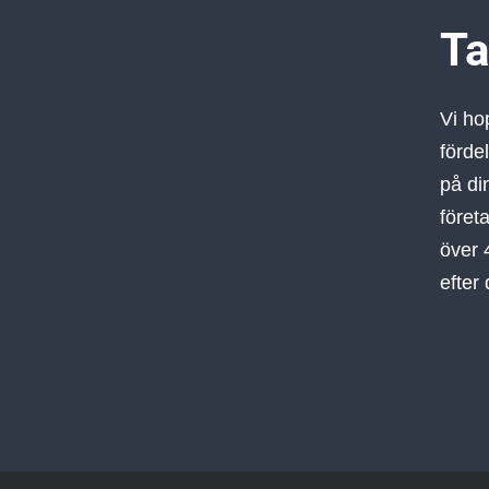
Ta
Vi ho
förde
på di
föret
över 4
efter