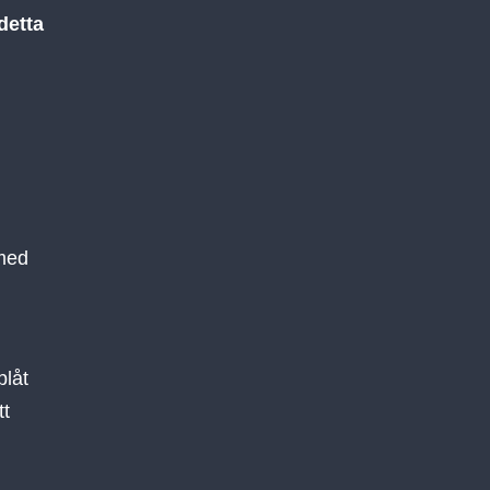
detta
 med
plåt
tt