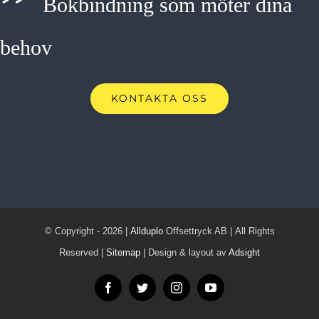
”
Bokbindning som möter dina
behov
KONTAKTA OSS
© Copyright -
2026 |
Allduplo
Offsettryck AB | All Rights
Reserved |
Sitemap
| Design & layout av
Adsight
Facebook
Twitter
Instagram
YouTube