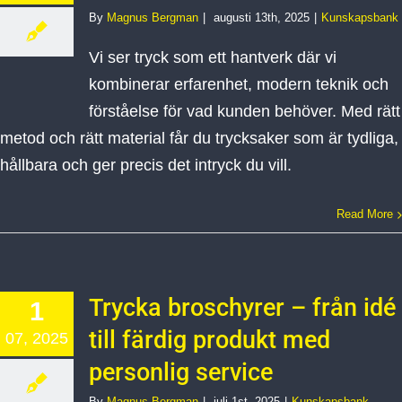
By
Magnus Bergman
|
augusti 13th, 2025
|
Kunskapsbank
Vi ser tryck som ett hantverk där vi
kombinerar erfarenhet, modern teknik och
förståelse för vad kunden behöver. Med rätt
metod och rätt material får du trycksaker som är tydliga,
hållbara och ger precis det intryck du vill.
Read More
Trycka broschyrer – från idé
1
till färdig produkt med
07, 2025
personlig service
By
Magnus Bergman
|
juli 1st, 2025
|
Kunskapsbank